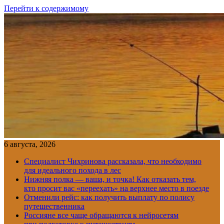
Перейти к содержимому
6 августа, 2026
Специалист Чихринова рассказала, что необходимо
для идеального похода в лес
Нижняя полка — ваша, и точка! Как отказать тем,
кто просит вас «переехать» на верхнее место в поезде
Отменили рейс: как получить выплату по полису
путешественника
Россияне все чаще обращаются к нейросетям