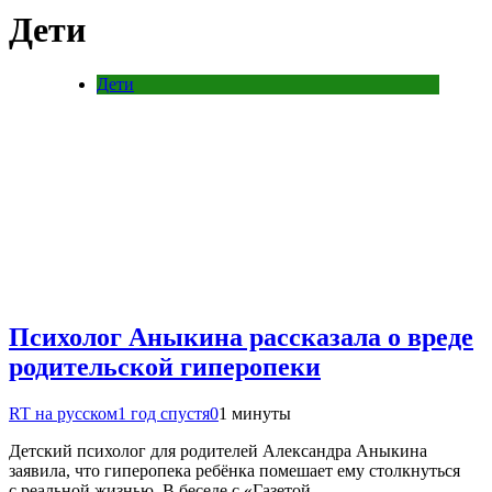
Дети
Дети
Психолог Аныкина рассказала о вреде
родительской гиперопеки
RT на русском
1 год спустя
0
1 минуты
Детский психолог для родителей Александра Аныкина
заявила, что гиперопека ребёнка помешает ему столкнуться
с реальной жизнью. В беседе с «Газетой….