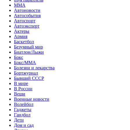
MMA
Автоновости
Автособытия
Автоспорт
Автоэксперт
Актеры
Армия
Баскетбол
Безумный мир
Биатлон/Лыжи
Бокс
Бокс/MMA
Болезни и лекарства
Бортжурнал
Бывший СССР
В мире
В России
Вещи
Военные новости
Волейбол
Гаджеты
Гандбол
Дети
Дом и сад