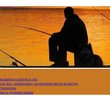
еального похода в лес
сит вас «переехать» на верхнее место в поезде
ственника
вке к путешествиям