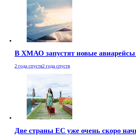
В ХМАО запустят новые авиарейсы 
2 года спустя
2 года спустя
Две страны ЕС уже очень скоро нач