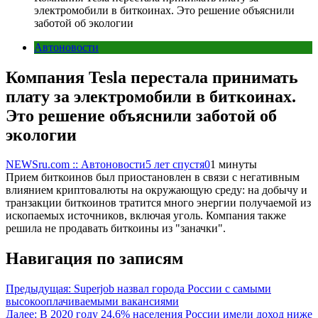
электромобили в биткоинах. Это решение объяснили
заботой об экологии
Автоновости
Компания Tesla перестала принимать
плату за электромобили в биткоинах.
Это решение объяснили заботой об
экологии
NEWSru.com :: Автоновости
5 лет спустя
0
1 минуты
Прием биткоинов был приостановлен в связи с негативным
влиянием криптовалюты на окружающую среду: на добычу и
транзакции биткоинов тратится много энергии получаемой из
ископаемых источников, включая уголь. Компания также
решила не продавать биткоины из "заначки".
Навигация по записям
Предыдущая:
Superjob назвал города России с самыми
высокооплачиваемыми вакансиями
Далее:
В 2020 году 24,6% населения России имели доход ниже