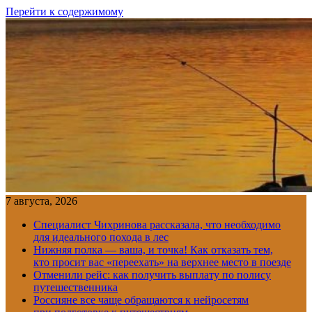
Перейти к содержимому
7 августа, 2026
Специалист Чихринова рассказала, что необходимо
для идеального похода в лес
Нижняя полка — ваша, и точка! Как отказать тем,
кто просит вас «переехать» на верхнее место в поезде
Отменили рейс: как получить выплату по полису
путешественника
Россияне все чаще обращаются к нейросетям