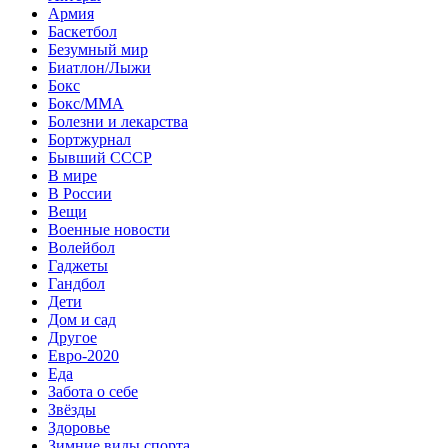
Армия
Баскетбол
Безумный мир
Биатлон/Лыжи
Бокс
Бокс/MMA
Болезни и лекарства
Бортжурнал
Бывший СССР
В мире
В России
Вещи
Военные новости
Волейбол
Гаджеты
Гандбол
Дети
Дом и сад
Другое
Евро-2020
Еда
Забота о себе
Звёзды
Здоровье
Зимние виды спорта