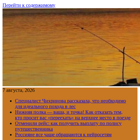
Перейти к содержимому
7 августа, 2026
Специалист Чихринова рассказала, что необходимо
для идеального похода в лес
Нижняя полка — ваша, и точка! Как отказать тем,
кто просит вас «переехать» на верхнее место в поезде
Отменили рейс: как получить выплату по полису
путешественника
Россияне все чаще обращаются к нейросетям