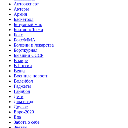
Автоэксперт
Актеры
Армия
Баскетбол
Безумный мир
Биатлон/Лыжи
Бокс
Бокс/MMA
Болезни и лекарства
Бортжурнал
Бывший СССР
В мире
В России
Вещи
Военные новости
Волейбол
Гаджеты
Гандбол
Дети
Дом и сад
Другое
Евро-2020
Еда
Забота о себе
Звёзды