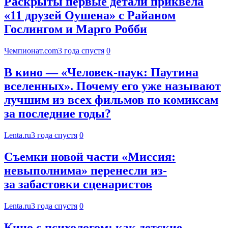
Раскрыты первые детали приквела
«11 друзей Оушена» с Райаном
Гослингом и Марго Робби
Чемпионат.com
3 года спустя
0
В кино — «Человек-паук: Паутина
вселенных». Почему его уже называют
лучшим из всех фильмов по комиксам
за последние годы?
Lenta.ru
3 года спустя
0
Съемки новой части «Миссия:
невыполнима» перенесли из-
за забастовки сценаристов
Lenta.ru
3 года спустя
0
Кино с психологом: как детские