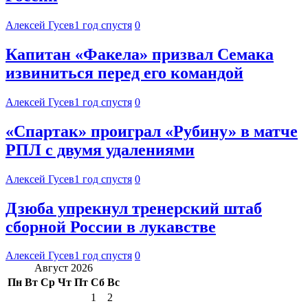
Алексей Гусев
1 год спустя
0
Капитан «Факела» призвал Семака
извиниться перед его командой
Алексей Гусев
1 год спустя
0
«Спартак» проиграл «Рубину» в матче
РПЛ с двумя удалениями
Алексей Гусев
1 год спустя
0
Дзюба упрекнул тренерский штаб
сборной России в лукавстве
Алексей Гусев
1 год спустя
0
Август 2026
Пн
Вт
Ср
Чт
Пт
Сб
Вс
1
2