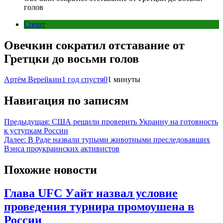
голов
Спорт
Овечкин сократил отставание от
Гретцки до восьми голов
Артём Верейкин
1 год спустя
0
1 минуты
Навигация по записям
Предыдущая:
США решили проверить Украину на готовность
к уступкам России
Далее:
В Раде назвали тупыми животными преследовавших
Вэнса проукраинских активистов
Похожие новости
Глава UFC Уайт назвал условие
проведения турнира промоушена в
России