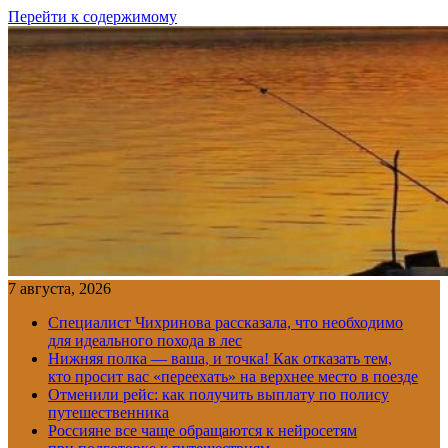
Перейти к содержимому
7 августа, 2026
Специалист Чихринова рассказала, что необходимо
для идеального похода в лес
Нижняя полка — ваша, и точка! Как отказать тем,
кто просит вас «переехать» на верхнее место в поезде
Отменили рейс: как получить выплату по полису
путешественника
Россияне все чаще обращаются к нейросетям