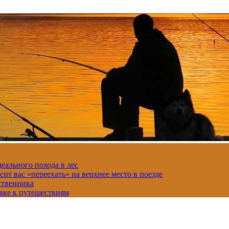
еального похода в лес
сит вас «переехать» на верхнее место в поезде
ственника
вке к путешествиям