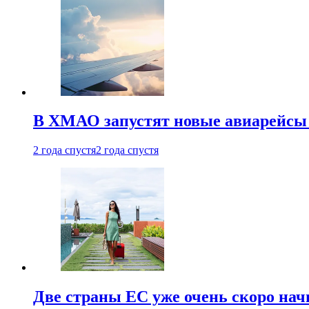
В ХМАО запустят новые авиарейсы 
2 года спустя
2 года спустя
Две страны ЕС уже очень скоро нач