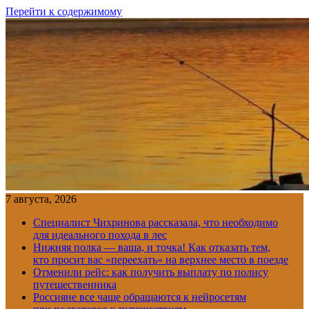
Перейти к содержимому
7 августа, 2026
Специалист Чихринова рассказала, что необходимо
для идеального похода в лес
Нижняя полка — ваша, и точка! Как отказать тем,
кто просит вас «переехать» на верхнее место в поезде
Отменили рейс: как получить выплату по полису
путешественника
Россияне все чаще обращаются к нейросетям